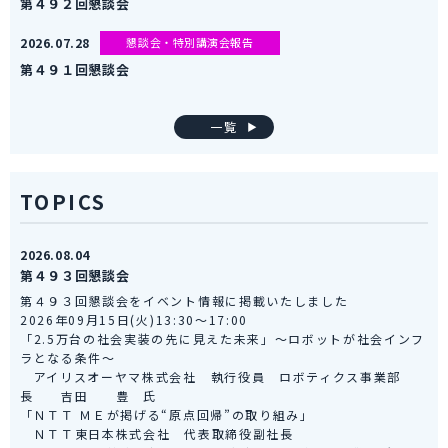
第４９２回懇談会
2026.07.28
懇談会・特別講演会報告
第４９１回懇談会
一覧
TOPICS
2026.08.04
第４９３回懇談会
第４９３回懇談会をイベント情報に掲載いたしました
2026年09月15日(火)13:30～17:00
「2.5万台の社会実装の先に見えた未来」～ロボットが社会インフ
ラとなる条件～
アイリスオーヤマ株式会社 執行役員 ロボティクス事業部
長 吉田 豊 氏
「ＮＴＴ ＭＥが掲げる“原点回帰”の取り組み」
ＮＴＴ東日本株式会社 代表取締役副社長