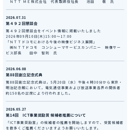
ＮＴＴ ＭＥ株式会社 代表取締役社長 池田 敬 氏
2026.07.31
第４９２回懇談会
第４９２回懇談会をイベント情報に掲載いたしました
2026年09月10日(木)15:00～17:00
「ＮＴＴドコモにおける今後の映像ビジネス展開」
㈱ＮＴＴドコモ コンシューマサービスカンパニー 映像サー
ビス部長 田中 智則 氏
2026.06.08
第88回創立記念式典
第88回創立記念式典は，5月20日（水）午後４時30分から東京・
明治記念館において，電気通信事業および放送事業各界の関係者
約150名の出席により行われました。
2026.05.27
第14回 ICT事業奨励賞 候補者推薦について
「ICT事業奨励賞」の候補者の推薦を開始しますので、受賞候補者
を数多くご推薦くださいますようお願いいたします。