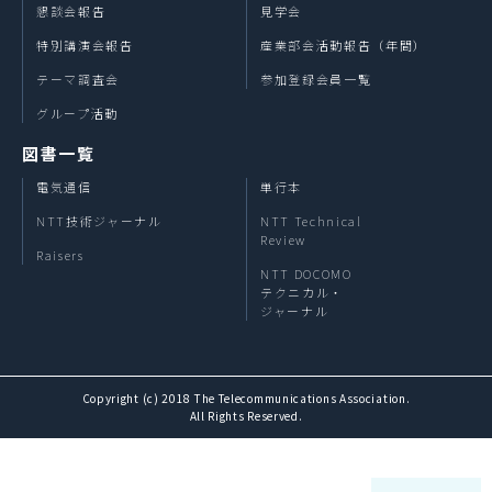
懇談会報告
見学会
特別講演会報告
産業部会活動報告（年間）
テーマ調査会
参加登録会員一覧
グループ活動
図書一覧
電気通信
単行本
NTT技術ジャーナル
NTT Technical
Review
Raisers
NTT DOCOMO
テクニカル・
ジャーナル
Copyright (c) 2018 The Telecommunications Association.
All Rights Reserved.