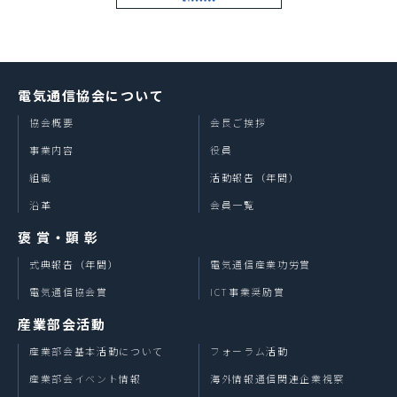
電気通信協会について
協会概要
会長ご挨拶
事業内容
役員
組織
活動報告（年間）
沿革
会員一覧
褒 賞・顕 彰
式典報告（年間）
電気通信産業功労賞
電気通信協会賞
ICT事業奨励賞
産業部会活動
産業部会基本活動について
フォーラム活動
産業部会イベント情報
海外情報通信関連企業視察