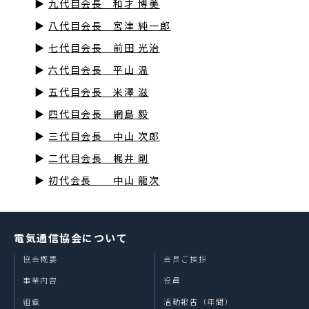
▶
九代目会長 和才 博美
▶
八代目会長 宮津 純一郎
▶
七代目会長 前田 光治
▶
六代目会長 平山 温
▶
五代目会長 米澤 滋
▶
四代目会長 網島 毅
▶
三代目会長 中山 次郎
▶
二代目会長 梶井 剛
▶
初代会長 中山 龍次
電気通信協会について
協会概要
会長ご挨拶
事業内容
役員
組織
活動報告（年間）