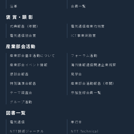
沿革
会員一覧
褒 賞・顕 彰
式典報告（年間）
電気通信産業功労賞
電気通信協会賞
ICT事業奨励賞
産業部会活動
産業部会基本活動について
フォーラム活動
産業部会イベント情報
海外情報通信関連企業視察
懇談会報告
見学会
特別講演会報告
産業部会活動報告（年間）
テーマ調査会
参加登録会員一覧
グループ活動
図書一覧
電気通信
単行本
NTT技術ジャーナル
NTT Technical