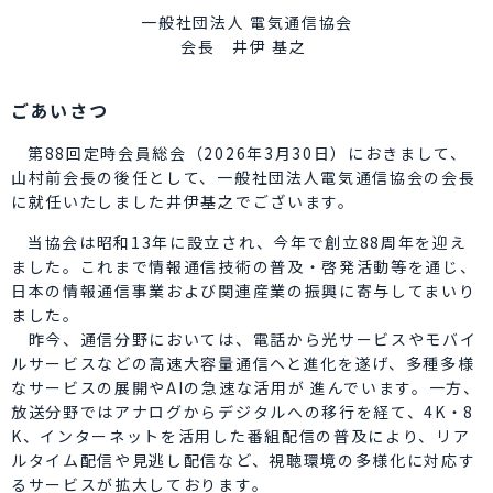
一般社団法人 電気通信協会
会長 井伊 基之
ごあいさつ
第88回定時会員総会（2026年3月30日）におきまして、
山村前会長の後任として、一般社団法人電気通信協会の会長
に就任いたしました井伊基之でございます。
当協会は昭和13年に設立され、今年で創立88周年を迎え
ました。これまで情報通信技術の普及・啓発活動等を通じ、
日本の情報通信事業および関連産業の振興に寄与してまいり
ました。
昨今、通信分野においては、電話から光サービスやモバイ
ルサービスなどの高速大容量通信へと進化を遂げ、多種多様
なサービスの展開やAIの急速な活用が 進んでいます。一方、
放送分野ではアナログからデジタルへの移行を経て、4K・8
K、インターネットを活用した番組配信の普及により、リア
ルタイム配信や見逃し配信など、視聴環境の多様化に対応す
るサービスが拡大しております。