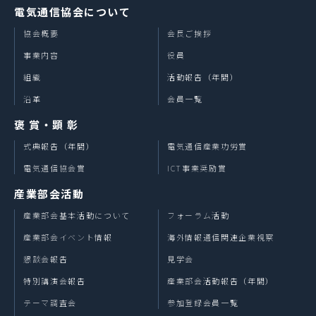
電気通信協会について
協会概要
会長ご挨拶
事業内容
役員
組織
活動報告（年間）
沿革
会員一覧
褒 賞・顕 彰
式典報告（年間）
電気通信産業功労賞
電気通信協会賞
ICT事業奨励賞
産業部会活動
産業部会基本活動について
フォーラム活動
産業部会イベント情報
海外情報通信関連企業視察
懇談会報告
見学会
特別講演会報告
産業部会活動報告（年間）
テーマ調査会
参加登録会員一覧