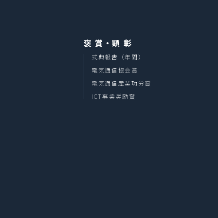
褒 賞・顕 彰
式典報告（年間）
電気通信協会賞
電気通信産業功労賞
ICT事業奨励賞