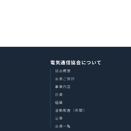
電気通信協会について
協会概要
会長ご挨拶
事業内容
役員
組織
活動報告（年間）
沿革
会員一覧