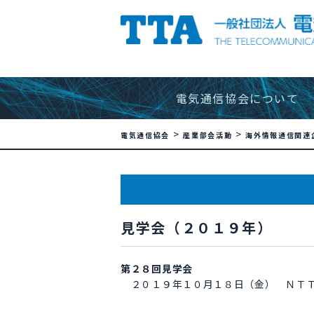
電気通信協会について
>
>
電気通信協会
産業部会活動
海外情報通信関連
見学会（２０１９年）
第２８回見学会
２０１９年１０月１８日（金） ＮＴ