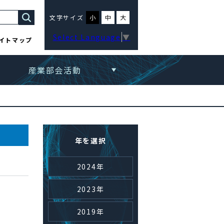
文字サイズ
小
中
大
Select Language
▼
イトマップ
産業部会活動
年を選択
2024年
2023年
2019年