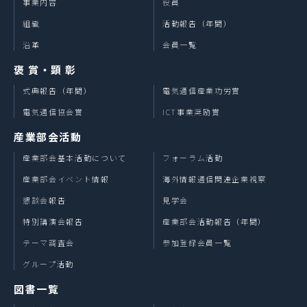
事業内容
役員
・新刊本のご案内やキャンペーン情報をご案内するため
・必要な場合、お客様に対するご連絡のため
組織
活動報告（年間）
沿革
会員一覧
3.個人情報の提供
取得しました個人情報は、下記のいずれかに該当する場
褒 賞・顕 彰
合を除き、第三者に提供することはありません。
式典報告（年間）
電気通信産業功労賞
・事前に同意をいただいた場合
・同意をいただいた利用目的の範囲内で、その目的の達
電気通信協会賞
ICT事業奨励賞
成のために業務を委託する場合
産業部会活動
・法令に基づく場合
・人の生命、身体又は財産保護のために必要がある場合
産業部会基本活動について
フォーラム活動
であって、本人の同意を得ることが困難である場合
産業部会イベント情報
海外情報通信関連企業視察
・公衆衛生の向上又は児童の健全な育成の推進のために
特に必要がある場合であって、本人の同意を得ることが
懇談会報告
見学会
困難である場合
特別講演会報告
産業部会活動報告（年間）
・国の機関若しくは地方公共団体又はその委託を受けた
テーマ調査会
参加登録会員一覧
者が法令の定める事務を遂行することに対して協力する
必要がある場合であって、本人の同意を得ることにより
グループ活動
当該事務の遂行に支障を及ぼすおそれがある場合
図書一覧