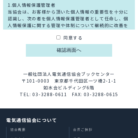
1.個人情報保護管理者
当協会は、お客様から頂いた個人情報の重要性を十分に
認識し、次の者を個人情報保護管理者として任命し、個
人情報保護に関する管理や体制について継続的に改善を
行っております。
同意する
一般社団法人電気通信協会 個人情報保護管理者 総務
部長
〒101-0003 東京都千代田区一ツ橋2-1-1 如水会ビ
ルディング6階
eメール：tta2018_toc13＠tta.or.jp
※上記アドレスは迷惑メール対策のため全角の「＠」で
一般社団法人電気通信協会ブックセンター
表記しております。
〒101-0003 東京都千代田区一ツ橋2-1-1
お問合わせの際は半角の「@」に変更してご利用くださ
如水会ビルディング6階
い。
TEL: 03-3288-0611 FAX: 03-3288-0615
2.個人情報の利用目的について
図書購入にてご記入頂く個人情報は、下記の目的で利用
電気通信協会について
させて頂きます。
・ご注文頂いた図書ならびに雑誌の発送、請求、支払い
協会概要
会長ご挨拶
等の確認のため