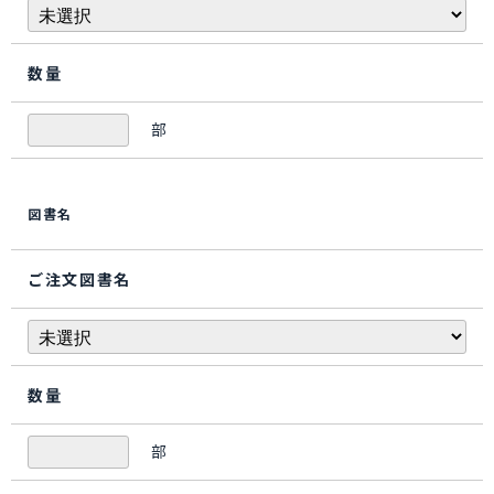
数量
部
図書名
ご注文図書名
数量
部