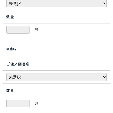
数量
部
図書名
ご注文図書名
数量
部