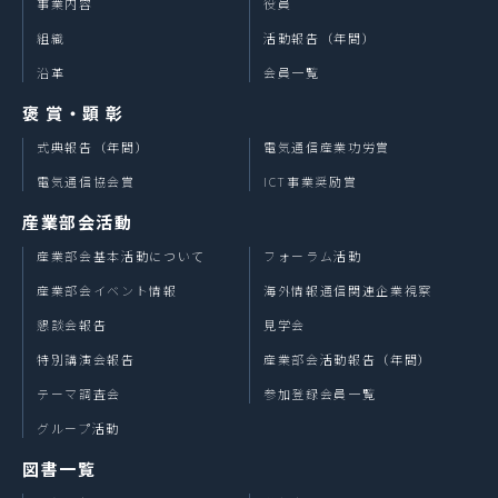
事業内容
役員
・新刊本のご案内やキャンペーン情報をご案内するため
・必要な場合、お客様に対するご連絡のため
組織
活動報告（年間）
沿革
会員一覧
3.個人情報の提供
取得しました個人情報は、下記のいずれかに該当する場
褒 賞・顕 彰
合を除き、第三者に提供することはありません。
式典報告（年間）
電気通信産業功労賞
・事前に同意をいただいた場合
・同意をいただいた利用目的の範囲内で、その目的の達
電気通信協会賞
ICT事業奨励賞
成のために業務を委託する場合
産業部会活動
・法令に基づく場合
・人の生命、身体又は財産保護のために必要がある場合
産業部会基本活動について
フォーラム活動
であって、本人の同意を得ることが困難である場合
産業部会イベント情報
海外情報通信関連企業視察
・公衆衛生の向上又は児童の健全な育成の推進のために
特に必要がある場合であって、本人の同意を得ることが
懇談会報告
見学会
困難である場合
特別講演会報告
産業部会活動報告（年間）
・国の機関若しくは地方公共団体又はその委託を受けた
テーマ調査会
参加登録会員一覧
者が法令の定める事務を遂行することに対して協力する
必要がある場合であって、本人の同意を得ることにより
グループ活動
当該事務の遂行に支障を及ぼすおそれがある場合
図書一覧