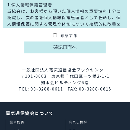
1.個人情報保護管理者
当協会は、お客様から頂いた個人情報の重要性を十分に
認識し、次の者を個人情報保護管理者として任命し、個
人情報保護に関する管理や体制について継続的に改善を
行っております。
同意する
一般社団法人電気通信協会 個人情報保護管理者 総務
部長
〒101-0003 東京都千代田区一ツ橋2-1-1 如水会ビ
ルディング6階
eメール：tta2018_toc13＠tta.or.jp
※上記アドレスは迷惑メール対策のため全角の「＠」で
一般社団法人電気通信協会ブックセンター
表記しております。
〒101-0003 東京都千代田区一ツ橋2-1-1
お問合わせの際は半角の「@」に変更してご利用くださ
如水会ビルディング6階
い。
TEL: 03-3288-0611 FAX: 03-3288-0615
2.個人情報の利用目的について
図書購入にてご記入頂く個人情報は、下記の目的で利用
電気通信協会について
させて頂きます。
・ご注文頂いた図書ならびに雑誌の発送、請求、支払い
協会概要
会長ご挨拶
等の確認のため