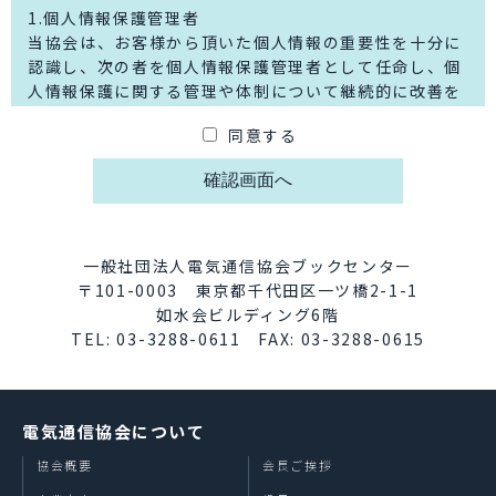
1.個人情報保護管理者
当協会は、お客様から頂いた個人情報の重要性を十分に
認識し、次の者を個人情報保護管理者として任命し、個
人情報保護に関する管理や体制について継続的に改善を
行っております。
同意する
一般社団法人電気通信協会 個人情報保護管理者 総務
部長
〒101-0003 東京都千代田区一ツ橋2-1-1 如水会ビ
ルディング6階
eメール：tta2018_toc13＠tta.or.jp
※上記アドレスは迷惑メール対策のため全角の「＠」で
一般社団法人電気通信協会ブックセンター
表記しております。
〒101-0003 東京都千代田区一ツ橋2-1-1
お問合わせの際は半角の「@」に変更してご利用くださ
如水会ビルディング6階
い。
TEL: 03-3288-0611 FAX: 03-3288-0615
2.個人情報の利用目的について
図書購入にてご記入頂く個人情報は、下記の目的で利用
電気通信協会について
させて頂きます。
・ご注文頂いた図書ならびに雑誌の発送、請求、支払い
協会概要
会長ご挨拶
等の確認のため