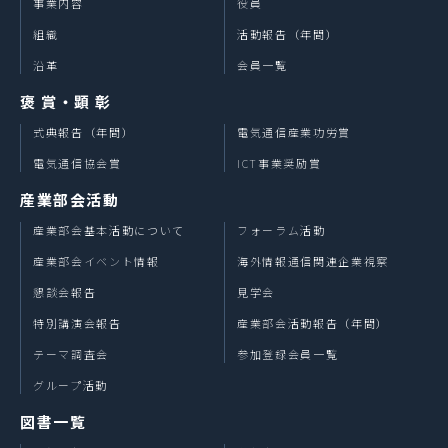
事業内容
役員
・新刊本のご案内やキャンペーン情報をご案内するため
・必要な場合、お客様に対するご連絡のため
組織
活動報告（年間）
沿革
会員一覧
3.個人情報の提供
取得しました個人情報は、下記のいずれかに該当する場
褒 賞・顕 彰
合を除き、第三者に提供することはありません。
式典報告（年間）
電気通信産業功労賞
・事前に同意をいただいた場合
・同意をいただいた利用目的の範囲内で、その目的の達
電気通信協会賞
ICT事業奨励賞
成のために業務を委託する場合
産業部会活動
・法令に基づく場合
・人の生命、身体又は財産保護のために必要がある場合
産業部会基本活動について
フォーラム活動
であって、本人の同意を得ることが困難である場合
産業部会イベント情報
海外情報通信関連企業視察
・公衆衛生の向上又は児童の健全な育成の推進のために
特に必要がある場合であって、本人の同意を得ることが
懇談会報告
見学会
困難である場合
特別講演会報告
産業部会活動報告（年間）
・国の機関若しくは地方公共団体又はその委託を受けた
テーマ調査会
参加登録会員一覧
者が法令の定める事務を遂行することに対して協力する
必要がある場合であって、本人の同意を得ることにより
グループ活動
当該事務の遂行に支障を及ぼすおそれがある場合
図書一覧