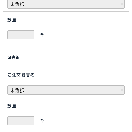
数量
部
図書名
ご注文図書名
数量
部