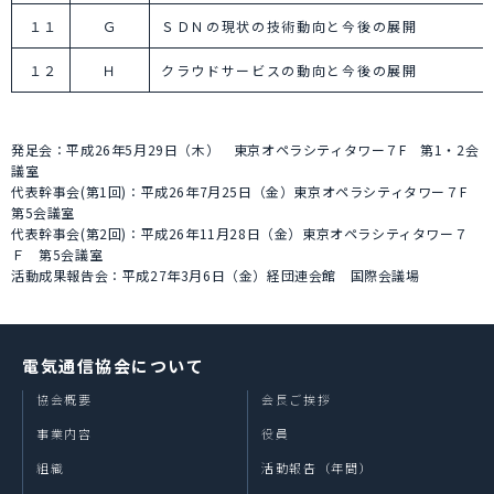
１１
Ｇ
ＳＤＮの現状の技術動向と今後の展開
１２
Ｈ
クラウドサービスの動向と今後の展開
発足会：平成26年5月29日（木） 東京オペラシティタワー７F 第1・2会
議室
代表幹事会(第1回)：平成26年7月25日（金）東京オペラシティタワー７F
第5会議室
代表幹事会(第2回)：平成26年11月28日（金）東京オペラシティタワー７
Ｆ 第5会議室
活動成果報告会：平成27年3月6日（金）経団連会館 国際会議場
電気通信協会について
協会概要
会長ご挨拶
事業内容
役員
組織
活動報告（年間）