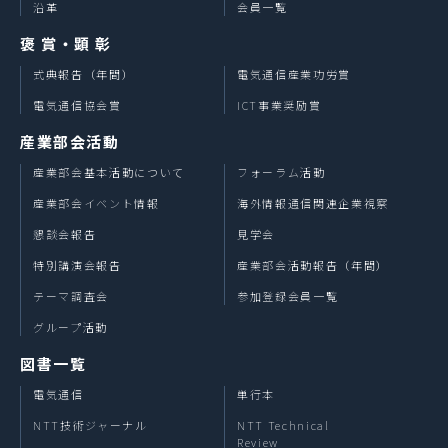
沿革
会員一覧
褒 賞・顕 彰
式典報告（年間）
電気通信産業功労賞
電気通信協会賞
ICT事業奨励賞
産業部会活動
産業部会基本活動について
フォーラム活動
産業部会イベント情報
海外情報通信関連企業視察
懇談会報告
見学会
特別講演会報告
産業部会活動報告（年間）
テーマ調査会
参加登録会員一覧
グループ活動
図書一覧
電気通信
単行本
NTT技術ジャーナル
NTT Technical
Review