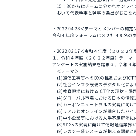
15：30からはチームに分かれオンライ
おいて代表幹事と幹事の選出がおこなわ
・2022.04.28＜テーマとメンバーの確定
令和４年度フォーラムは３２社９９名の
・2022.03.17＜令和４年度（２０２
１．令和４年度（２０２２年度）テーマ
アンケートの実施結果を踏まえ、令和４
＜テーマ＞
(1)通信工事等へのDXの推進およびIC
(2)社会インフラ設備のデジタル化によ
(3)教育現場におけるICT化の現状・課題
(4)グローバル市場における日本の情報
(5)カーボンニュートラルの実現に向け
(6)リアルとオンラインが融合したハイ
(7)中小企業等における人手不足解消に向
(8)SDGsの実現に向けて情報通信業界
(9)レガシー系システムが抱える課題と