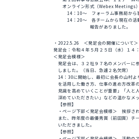
オンライン形式（Webex Meeting
14：10～ フォーラム事務局から客
14：20～ 各チームから現在の活動
報告がありました。
・2022.5.26 ＜発足会の開催について＞
発足会：令和４年５月２５日（水）１４
＜発足会模様＞
発足会は、３２社９７名のメンバーに参加い
しました。（当日、急遽２名欠席）
14：30に開始し、最初に会長の山村よ
を活用した働き方、仕事の進め方改革の
見識を高めていくことが重要」「人と人
深めていただきたい」などの温かなメッ
【参照】
・ページ下部＜発足会模様＞ 挨拶され
また、昨年度の最優秀賞（前田賞）チー
いただきました。
【参照】
・ページ下部＜発足会模様＞ 活動のア