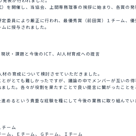
の発表が行われました。
）を開催し、当協会、上間専務理事の挨拶に始まり、各賞の発
定委員により厳正に行われ、最優秀賞（前田賞）１チーム、優
ームに授与されました。
状・課題と今後のICT、AI人材育成への提言
I人材の育成について検討させていただきました。
ことがとても難しかったですが、議論の中でメンバーが互いの得
れました。各々が役割を果たすことで良い提言に繋がったことを
進めるという貴重な経験を糧にして今後の業務に取り組んでい
１チーム
ーム、Ｅチーム、Ｇチーム、Ｉチーム