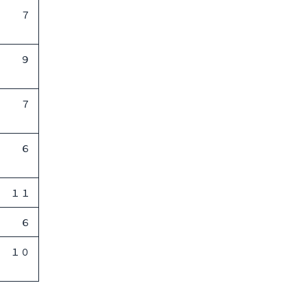
７
９
７
６
１１
６
１０