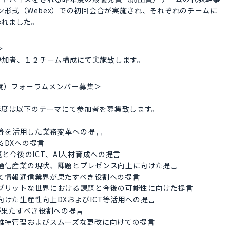
ン形式（Webex）での初回会合が実施され、それぞれのチームに
れました。
＞
参加者、１２チーム構成にて実施致します。
２年度）フォーラムメンバー募集＞
年度は以下のテーマにて参加者を募集致します。
T等を活用した業務変革への提言
るDXへの提言
と今後のICT、AI人材育成への提言
通信産業の現状、課題とプレゼンス向上に向けた提言
て情報通信業界が果たすべき役割への提言
ブリットな世界における課題と今後の可能性に向けた提言
けた生産性向上DXおよびICT等活用への提言
が果たすべき役割への提言
維持管理およびスムーズな更改に向けての提言