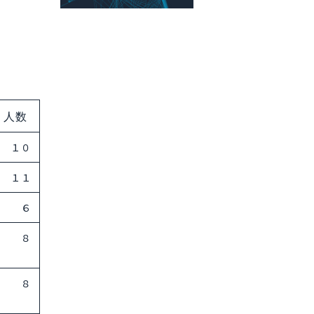
人数
１０
１１
６
８
８