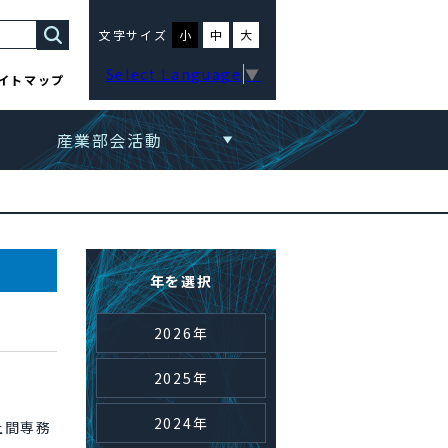
文字サイズ
小
中
大
Select Language
▼
イトマップ
産業部会活動
年を選択
2026年
2025年
2024年
上間専務