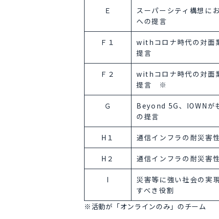
Ｅ
スーパーシティ構想に
への提言
Ｆ１
withコロナ時代の対
提言
Ｆ２
withコロナ時代の対
提言 ※
Ｇ
Beyond 5G、IO
の提言
H１
通信インフラの耐災害
H２
通信インフラの耐災害
I
災害等に強い社会の実
すべき役割
※活動が「オンラインのみ」のチーム