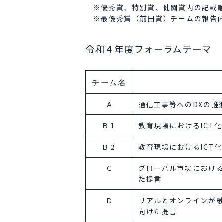
※優秀賞、特別賞、健闘賞内の記載順
※最優秀賞（前田賞）チームの報告内容
令和４年度フォーラムテーマ
チーム名
Ａ
通信工事等へのDXの推
Ｂ１
教育現場におけるICT
Ｂ２
教育現場におけるICT
Ｃ
グローバル市場におけ
た提言
Ｄ
リアルとオンラインが
向けた提言