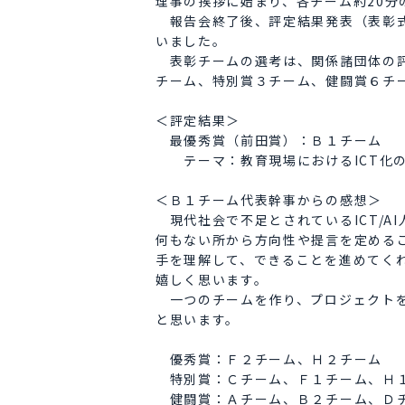
理事の挨拶に始まり、各チーム約20分
報告会終了後、評定結果発表（表彰式
いました。
表彰チームの選考は、関係諸団体の評
チーム、特別賞３チーム、健闘賞６チ
＜評定結果＞
最優秀賞（前田賞）：Ｂ１チーム
テーマ：教育現場におけるICT化の現
＜Ｂ１チーム代表幹事からの感想＞
現代社会で不足とされているICT/A
何もない所から方向性や提言を定める
手を理解して、できることを進めてく
嬉しく思います。
一つのチームを作り、プロジェクトを
と思います。
優秀賞：Ｆ２チーム、Ｈ２チーム
特別賞：Ｃチーム、Ｆ１チーム、Ｈ
健闘賞：Ａチーム、Ｂ２チーム、Ｄチ