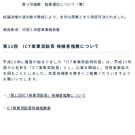
第３号議案 監事選任について（案）
総議決権の過半数の賛成により、本件は原案どおり承認可決されました。
報告事項：令和５年度事業報告書
第12回 ICT事業奨励賞 候補者推薦について
平成13年に贈賞が始まりました「ICT事業奨励特別賞」は，平成25年
度から名称を「ICT事業奨励賞」とし，公募を開始し，受賞者数拡大
を図ることとしました。受賞候補者を数多くご推薦くださいますよう
お願いいたします。
・
「第12回ICT事業奨励賞」候補者推薦について
・
ICT事業奨励賞候補推薦書