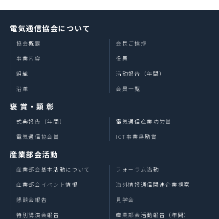
電気通信協会について
協会概要
会長ご挨拶
事業内容
役員
組織
活動報告（年間）
沿革
会員一覧
褒 賞・顕 彰
式典報告（年間）
電気通信産業功労賞
電気通信協会賞
ICT事業奨励賞
産業部会活動
産業部会基本活動について
フォーラム活動
産業部会イベント情報
海外情報通信関連企業視察
懇談会報告
見学会
特別講演会報告
産業部会活動報告（年間）