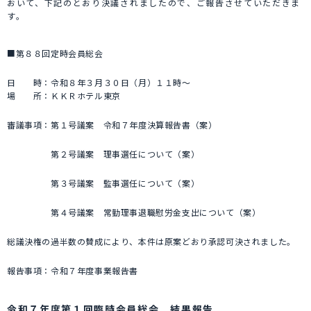
おいて、下記のとおり決議されましたので、ご報告させていただきま
す。
■第８８回定時会員総会
日 時：令和８年３月３０日（月）１１時～
場 所：ＫＫＲホテル東京
審議事項：第１号議案 令和７年度決算報告書（案）
第２号議案 理事選任について（案）
第３号議案 監事選任について（案）
第４号議案 常勤理事退職慰労金支出について（案）
総議決権の過半数の賛成により、本件は原案どおり承認可決されました。
報告事項：令和７年度事業報告書
令和７年度第１回臨時会員総会 結果報告