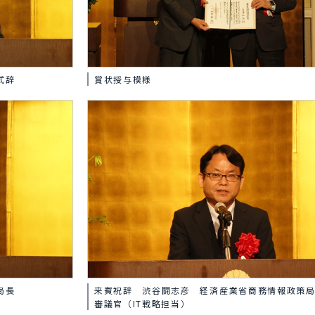
式辞
賞状授与模様
来賓祝辞 渋谷闘志彦 経済産業省商務情報政策
局長
審議官（IT戦略担当）