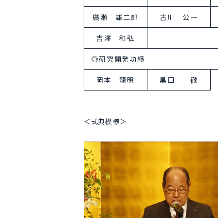
廣瀬 雄二郎
古川 公一
吉澤 和弘
◎研究開発功績
岡本 龍明
黒田 徹
＜式典模様＞