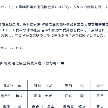
れ，そして第66回電気通信協会賞には27名の方々への贈賞を行い
通信基盤局長，渋谷闘志彦 経済産業省商務情報政策局大臣官房審議官
TTドコモ代表取締役社長 吉澤和弘様が受賞者を代表して挨拶され
を実施し，なごやかな交歓のうちに午後６時半過ぎに終了しました。
時点のものです。
６回電気通信協会賞受賞者（敬称略）■
加賀谷 卓
川島 祐治
熊谷 仁
佐谷
祖父江 和夫
田中 士郎
田中 隆
戸谷 
西畑 一宏
長谷川 浩正
長谷部 敏治
春口