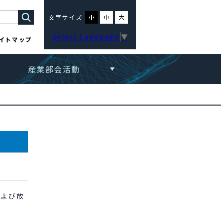
文字サイズ
小
中
大
Select Language
▼
イトマップ
産業部会活動
および放