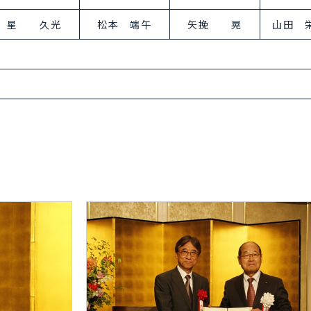
星 久光
松本 端午
矢挽 晃
山田 