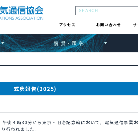
アクセス
お問い合わせ
サ
褒 賞・顕 彰
式典報告(2025)
火）午後４時30分から東京・明治記念館において，電気通信事業
より行われました。