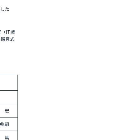
ました
（IT戦
，贈賞式
 宏
典嗣
 篤