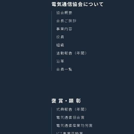
電気通信協会について
協会概要
会長ご挨拶
事業内容
役員
組織
活動報告（年間）
沿革
会員一覧
褒 賞・顕 彰
式典報告（年間）
電気通信協会賞
電気通信産業功労賞
ICT事業奨励賞