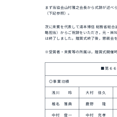
まず当協会山村雅之会長から式辞が述べら
（下記参照）。
次に来賓を代表して湯本博信 総務省総合
略担当）からご祝辞をいただき，元・㈱N
は終了しました。贈賞式終了後，懇親会
※受賞者・来賓等の所属は，贈賞式開催
■第６
◎事業功績
浅川 玲
大村 佳久
椎名 雅典
鹿野 隆
中村 俊一
中村 充孝