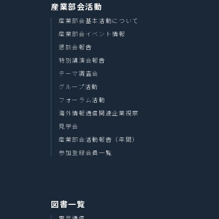
産業部会活動
産業部会基本活動について
産業部会イベント情報
懇談会報告
特別講演会報告
テーマ調査会
グループ活動
フォーラム活動
海外情報通信関連企業視察
見学会
産業部会活動報告（年間）
参加登録会員一覧
図書一覧
電気通信