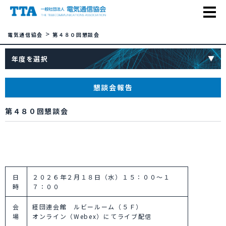
>
電気通信協会
第４８０回懇談会
年度を選択
懇談会報告
第４８０回懇談会
日
２０２６年２月１８日（水）１５：００～１
時
７：００
会
経団連会館 ルビールーム（５Ｆ）
場
オンライン（Webex）にてライブ配信