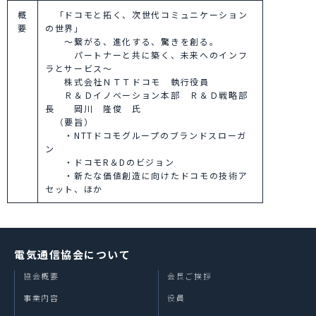
概
「ドコモと拓く、次世代コミュニケーション
要
の世界」
～繋がる、進化する、驚きを創る。
パートナーと共に築く、未来へのインフ
ラとサービス～
株式会社ＮＴＴドコモ 執行役員
Ｒ＆Ｄイノベーション本部 Ｒ＆Ｄ戦略部
長 岡川 隆俊 氏
（要旨）
・NTTドコモグループのブランドスローガ
ン
・ドコモR＆Dのビジョン
・新たな価値創造に向けたドコモの技術ア
セット、ほか
電気通信協会について
協会概要
会長ご挨拶
事業内容
役員