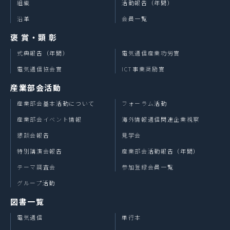
組織
活動報告（年間）
沿革
会員一覧
褒 賞・顕 彰
式典報告（年間）
電気通信産業功労賞
電気通信協会賞
ICT事業奨励賞
産業部会活動
産業部会基本活動について
フォーラム活動
産業部会イベント情報
海外情報通信関連企業視察
懇談会報告
見学会
特別講演会報告
産業部会活動報告（年間）
テーマ調査会
参加登録会員一覧
グループ活動
図書一覧
電気通信
単行本