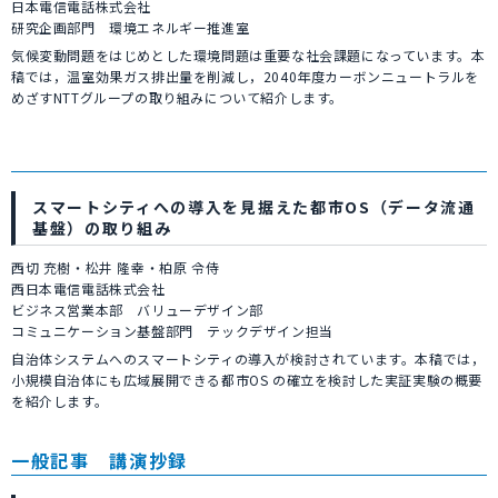
日本電信電話株式会社
研究企画部門 環境エネルギー推進室
気候変動問題をはじめとした環境問題は重要な社会課題になっています。本
稿では，温室効果ガス排出量を削減し，2040年度カーボンニュートラルを
めざすNTTグループの取り組みについて紹介します。
スマートシティへの導入を見据えた都市OS（データ流通
基盤）の取り組み
西切 充樹・松井 隆幸・柏原 令侍
西日本電信電話株式会社
ビジネス営業本部 バリューデザイン部
コミュニケーション基盤部門 テックデザイン担当
自治体システムへのスマートシティの導入が検討されています。本稿では，
小規模自治体にも広域展開できる都市OS の確立を検討した実証実験の概要
を紹介します。
一般記事 講演抄録