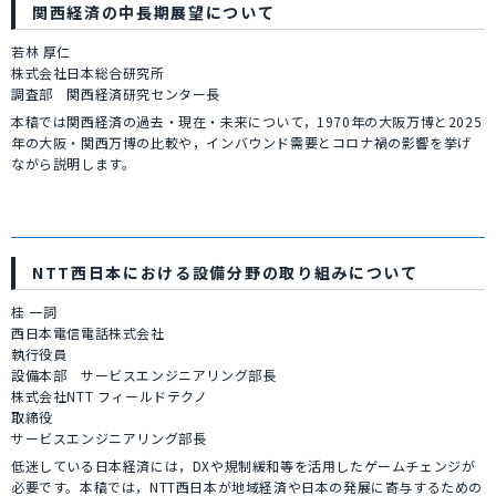
関西経済の中長期展望について
若林 厚仁
株式会社日本総合研究所
調査部 関西経済研究センター長
本稿では関西経済の過去・現在・未来について，1970年の大阪万博と2025
年の大阪・関西万博の比較や，インバウンド需要とコロナ禍の影響を挙げ
ながら説明します。
NTT西日本における設備分野の取り組みについて
桂 一詞
西日本電信電話株式会社
執行役員
設備本部 サービスエンジニアリング部長
株式会社NTT フィールドテクノ
取締役
サービスエンジニアリング部長
低迷している日本経済には，DXや規制緩和等を活用したゲームチェンジが
必要です。本稿では，NTT西日本が地域経済や日本の発展に寄与するための