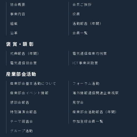
協会概要
会長ご挨拶
事業内容
役員
組織
活動報告（年間）
沿革
会員一覧
褒 賞・顕 彰
式典報告（年間）
電気通信産業功労賞
電気通信協会賞
ICT事業奨励賞
産業部会活動
産業部会基本活動について
フォーラム活動
産業部会イベント情報
海外情報通信関連企業視察
懇談会報告
見学会
特別講演会報告
産業部会活動報告（年間）
テーマ調査会
参加登録会員一覧
グループ活動