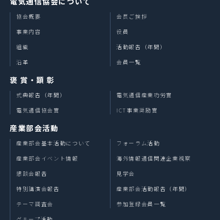
電気通信協会について
協会概要
会長ご挨拶
事業内容
役員
組織
活動報告（年間）
沿革
会員一覧
褒 賞・顕 彰
式典報告（年間）
電気通信産業功労賞
電気通信協会賞
ICT事業奨励賞
産業部会活動
産業部会基本活動について
フォーラム活動
産業部会イベント情報
海外情報通信関連企業視察
懇談会報告
見学会
特別講演会報告
産業部会活動報告（年間）
テーマ調査会
参加登録会員一覧
グループ活動