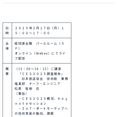
日
２０２５年２月１７日（月）１
時
５：００～１７：００
会
経団連会館 パールルーム（５
場
Ｆ）
オンライン（Webex）にてライ
ブ配信
概
（15：00～16：15）ご講演
要
「ＣＥＳ２０２５調査報告」
日本放送協会 技術局 業務
推進部 チーフ・エンジニア
松原 智樹 氏
（要旨）
・ＣＥＳ２０２５概況、Ｋｅｙ
ｎｏｔｅセッション
・ＩｏＴ・オートモーティブへ
の技術実装の動向、課題