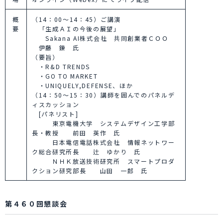
概
（14：00～14：45）ご講演
要
「生成ＡＩの今後の展望」
Sakana AI株式会社 共同創業者ＣＯＯ
伊藤 錬 氏
（要旨）
・R&D TRENDS
・GO TO MARKET
・UNIQUELY,DEFENSE、ほか
（14：50～15：30）講師を囲んでのパネルデ
ィスカッション
[パネリスト]
東京電機大学 システムデザイン工学部
長・教授 前田 英作 氏
日本電信電話株式会社 情報ネットワー
ク総合研究所長 辻 ゆかり 氏
ＮＨＫ放送技術研究所 スマートプロダ
クション研究部長 山田 一郎 氏
第４６０回懇談会