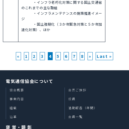
・インフラ老朽化対策に関する国土交通省
のこれまでの主な取組
・インフラメンテナンスの施策推進イメー
ジ
・国土強靭化（３か年緊急対策と５か年加
速化対策）、ほか
«
1
2
3
4
5
6
7
8
»
Last »
電気通信協会について
協会概要
会長ご挨拶
事業内容
役員
組織
活動報告（年間）
沿革
会員一覧
褒 賞・顕 彰