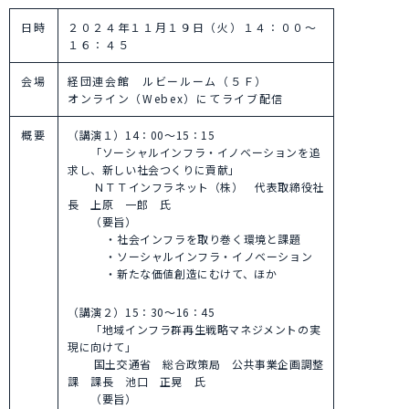
日時
２０２４年１１月１９日（火）１４：００～
１６：４５
会場
経団連会館 ルビールーム（５Ｆ）
オンライン（Webex）にてライブ配信
概要
（講演１）14：00～15：15
「ソーシャルインフラ・イノベーションを追
求し、新しい社会つくりに貢献」
ＮＴＴインフラネット（株） 代表取締役社
長 上原 一郎 氏
（要旨）
・社会インフラを取り巻く環境と課題
・ソーシャルインフラ・イノベーション
・新たな価値創造にむけて、ほか
（講演２）15：30～16：45
「地域インフラ群再生戦略マネジメントの実
現に向けて」
国土交通省 総合政策局 公共事業企画調整
課 課長 池口 正晃 氏
（要旨）