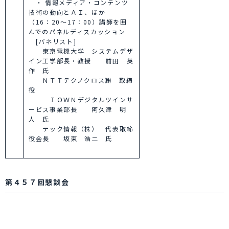
・ 情報メディア・コンテンツ
技術の動向とＡＩ、ほか
（16：20～17：00）講師を囲
んでのパネルディスカッション
[パネリスト]
東京電機大学 システムデザ
イン工学部長・教授 前田 英
作 氏
ＮＴＴテクノクロス㈱ 取締
役
ＩＯＷＮデジタルツインサ
ービス事業部長 阿久津 明
人 氏
テック情報（株） 代表取締
役会長 坂東 浩二 氏
第４５７回懇談会