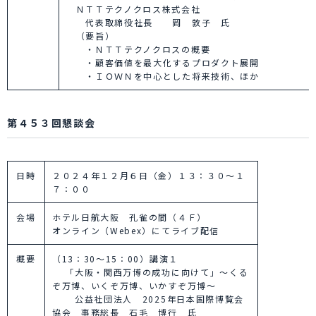
ＮＴＴテクノクロス株式会社
代表取締役社長 岡 敦子 氏
（要旨）
・ＮＴＴテクノクロスの概要
・顧客価値を最大化するプロダクト展開
・ＩＯＷＮを中心とした将来技術、ほか
第４５３回懇談会
日時
２０２４年１２月６日（金）１３：３０～１
７：００
会場
ホテル日航大阪 孔雀の間（４Ｆ）
オンライン（Webex）にてライブ配信
概要
（13：30～15：00）講演１
「大阪・関西万博の成功に向けて」～くる
ぞ万博、いくぞ万博、いかすぞ万博～
公益社団法人 2025年日本国際博覧会
協会 事務総長 石毛 博行 氏