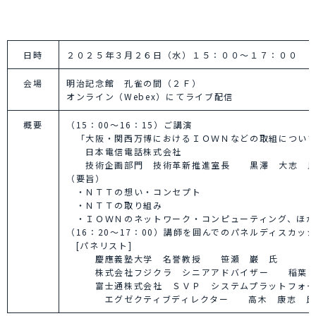
日時
２０２５年３月２６日（水）１５：００～１７：００
会場
明治記念館 孔雀の間（２Ｆ）
オンライン（Webex）にてライブ配信
概要
（15：00～16：15）ご講演
「大阪・関西万博におけるＩＯＷＮなどの取組につい
日本電信電話株式会社
技術企画部門 技術革新推進室長 黒澤 大志 
（要旨）
・ＮＴＴの想い・コンセプト
・ＮＴＴの取り組み
・ＩＯＷＮのネットワーク・コンピューティング、ほ
（16：20～17：00）講師を囲んでのパネルディスカッ
[パネリスト]
慶應義塾大学 名誉教授 笹瀬 巌 氏
株式会社フジクラ シニアアドバイザー 稲葉 
富士通株式会社 ＳＶＰ システムプラットフォー
エグゼクティブディレクター 高木 康志 氏