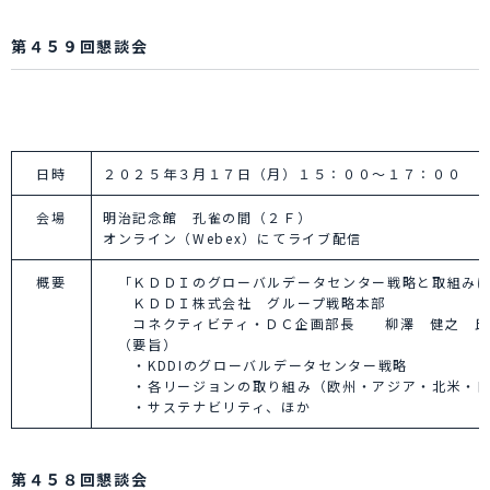
第４５９回懇談会
日時
２０２５年３月１７日（月）１５：００～１７：００
会場
明治記念館 孔雀の間（２Ｆ）
オンライン（Webex）にてライブ配信
概要
「ＫＤＤＩのグローバルデータセンター戦略と取組みに
ＫＤＤＩ株式会社 グループ戦略本部
コネクティビティ・ＤＣ企画部長 柳澤 健之 氏
（要旨）
・KDDIのグローバルデータセンター戦略
・各リージョンの取り組み（欧州・アジア・北米・日
・サステナビリティ、ほか
第４５８回懇談会