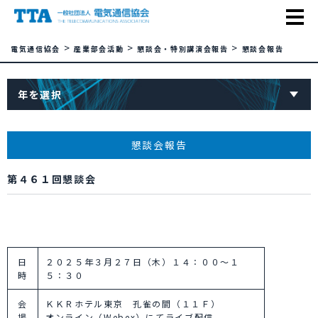
>
>
>
電気通信協会
産業部会活動
懇談会・特別講演会報告
懇談会報告
年を選択
懇談会報告
第４６１回懇談会
日
２０２５年３月２７日（木）１４：００～１
時
５：３０
会
ＫＫＲホテル東京 孔雀の間（１１Ｆ）
場
オンライン（Webex）にてライブ配信