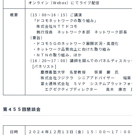
オンライン（Webex）にてライブ配信
概要
（15：00～16：15）ご講演
「ドコモネットワークの取り組み」
株式会社ＮＴＴドコモ
執行役員 ネットワーク本部 ネットワーク部長 
（要旨）
・ドコモ５Ｇのネットワーク展開状況・高度化
・ネットワーク品質向上に向けた取り組み
・ＮＴＮの取り組み、ほか
（16：20～17：00）講師を囲んでのパネルディスカッ
[パネリスト]
慶應義塾大学 名誉教授 笹瀬 巌 氏
株式会社フジクラ シニアアドバイザー 稲葉 
富士通株式会社 ＳＶＰ システムプラットフォー
エグゼクティブディレクター 高木 康志 氏
第４５５回懇談会
日時
２０２４年１２月１３日（金）１５：００～１７：００