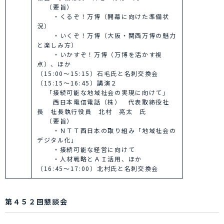
（要旨）
・くるぞ！万博（開幕に向けた準備状
況）
・いくぞ！万博（大阪・関西万博の魅力
と楽しみ方）
・いかすぞ！万博（万博を活かす視
点）、ほか
（15:00～15:15）石毛氏と名刺交換会
（15:15～16:45）講演２
「接続可能な地域社会の実現に向けて」
西日本電信電話（株） 代表取締役社
長 社長執行役員 北村 亮太 氏
（要旨）
・ＮＴＴ西日本の取り組み「地域社会の
デジタル化」
・接続可能な経営に向けて
・人材戦略とＡＩ活用、ほか
（16:45～17:00）北村氏と名刺交換会
第４５２回懇談会