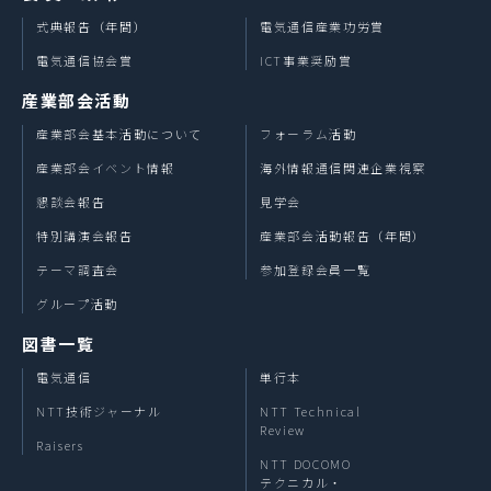
式典報告（年間）
電気通信産業功労賞
電気通信協会賞
ICT事業奨励賞
産業部会活動
産業部会基本活動について
フォーラム活動
産業部会イベント情報
海外情報通信関連企業視察
懇談会報告
見学会
特別講演会報告
産業部会活動報告（年間）
テーマ調査会
参加登録会員一覧
グループ活動
図書一覧
電気通信
単行本
NTT技術ジャーナル
NTT Technical
Review
Raisers
NTT DOCOMO
テクニカル・