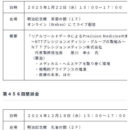
日時
２０２５年１月２２日（水）１５：００～１７：００
会場
明治記念館 芙蓉の間（１Ｆ）
オンライン（Webex）にてライブ配信
概要
「リアルワールドデータによるPrecision Medicineの
～NTTプレシジョンメディシン・グループの取組み～
ＮＴＴプレシジョンメディシン株式会社
代表取締役社長 是川 幸士 氏
（要旨）
・メディカル・ヘルスケアを取り巻く環境
・戦略的アライアンスの推進
・医療の未来、ほか
第４５６回懇談会
日時
２０２４年１２月１８日（水）１５：００～１７：００
会場
明治記念館 孔雀の間（２Ｆ）