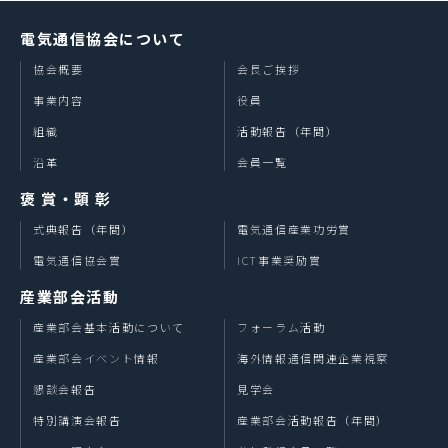
電気通信協会について
協会概要
会長ご挨拶
事業内容
役員
組織
活動報告（年間）
沿革
会員一覧
褒 賞・顕 彰
式典報告（年間）
電気通信産業功労賞
電気通信協会賞
ICT事業奨励賞
産業部会活動
産業部会基本活動について
フォーラム活動
産業部会イベント情報
海外情報通信関連企業視察
懇談会報告
見学会
特別講演会報告
産業部会活動報告（年間）