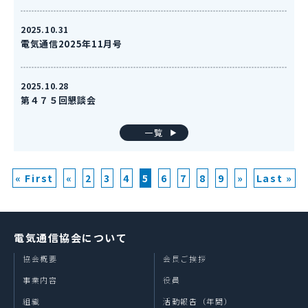
2025.10.31
電気通信2025年11月号
2025.10.28
第４７５回懇談会
一覧
« First
«
2
3
4
5
6
7
8
9
»
Last »
電気通信協会について
協会概要
会長ご挨拶
事業内容
役員
組織
活動報告（年間）