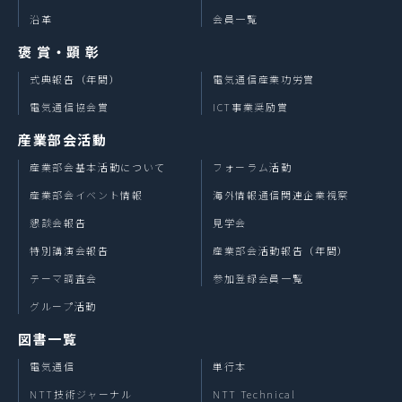
沿革
会員一覧
褒 賞・顕 彰
式典報告（年間）
電気通信産業功労賞
電気通信協会賞
ICT事業奨励賞
産業部会活動
産業部会基本活動について
フォーラム活動
産業部会イベント情報
海外情報通信関連企業視察
懇談会報告
見学会
特別講演会報告
産業部会活動報告（年間）
テーマ調査会
参加登録会員一覧
グループ活動
図書一覧
電気通信
単行本
NTT技術ジャーナル
NTT Technical